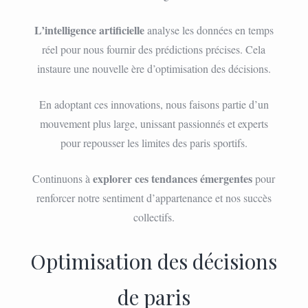
L’intelligence artificielle
analyse les données en temps
réel pour nous fournir des prédictions précises. Cela
instaure une nouvelle ère d’optimisation des décisions.
En adoptant ces innovations, nous faisons partie d’un
mouvement plus large, unissant passionnés et experts
pour repousser les limites des paris sportifs.
explorer ces tendances émergentes
Continuons à
pour
renforcer notre sentiment d’appartenance et nos succès
collectifs.
Optimisation des décisions
de paris