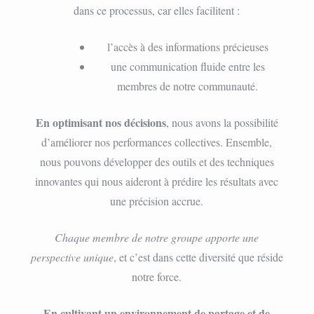
dans ce processus, car elles facilitent :
l’accès à des informations précieuses
une communication fluide entre les
membres de notre communauté.
En optimisant nos décisions
, nous avons la possibilité
d’améliorer nos performances collectives. Ensemble,
nous pouvons développer des outils et des techniques
innovantes qui nous aideront à prédire les résultats avec
une précision accrue.
Chaque membre de notre groupe apporte une
perspective unique
, et c’est dans cette diversité que réside
notre force.
En cultivant un environnement de partage et de