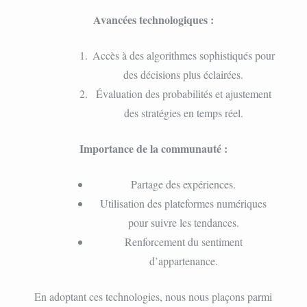
Avancées technologiques :
Accès à des algorithmes sophistiqués pour
des décisions plus éclairées.
Évaluation des probabilités et ajustement
des stratégies en temps réel.
Importance de la communauté :
Partage des expériences.
Utilisation des plateformes numériques
pour suivre les tendances.
Renforcement du sentiment
d’appartenance.
En adoptant ces technologies, nous nous plaçons parmi