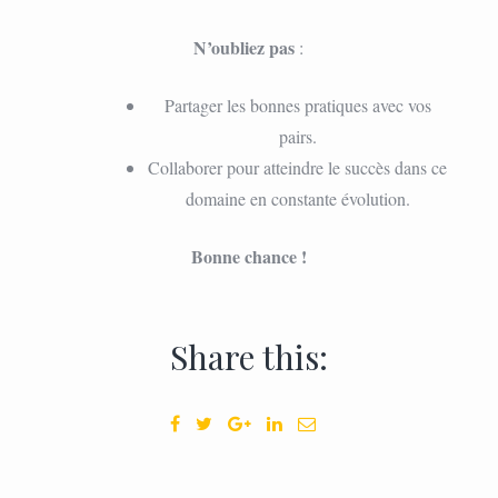
N’oubliez pas
:
Partager les bonnes pratiques avec vos
pairs.
Collaborer pour atteindre le succès dans ce
domaine en constante évolution.
Bonne chance !
Share this: