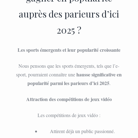
auprès des parieurs d’ici
2025 ?
Les sports émergents et leur popularité croissante
Nous pensons que les sports émergents, tels que l’e-
hausse significative en
sport, pourraient connaître une
popularité parmi les parieurs d’ici 2025
.
Attraction des compétitions de jeux vidéo
Les compétitions de jeux vidéo :
Attirent déjà un public passionné.