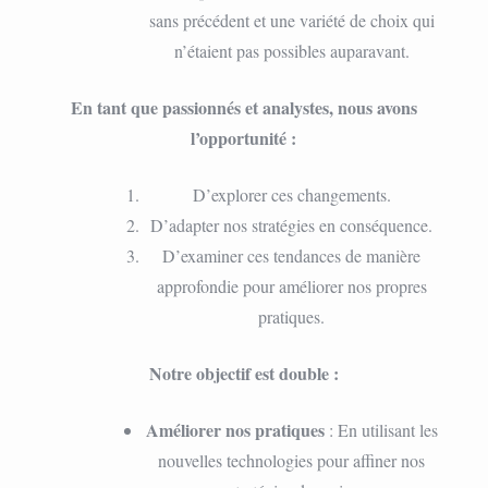
sans précédent et une variété de choix qui
n’étaient pas possibles auparavant.
En tant que passionnés et analystes, nous avons
l’opportunité :
D’explorer ces changements.
D’adapter nos stratégies en conséquence.
D’examiner ces tendances de manière
approfondie pour améliorer nos propres
pratiques.
Notre objectif est double :
Améliorer nos pratiques
: En utilisant les
nouvelles technologies pour affiner nos