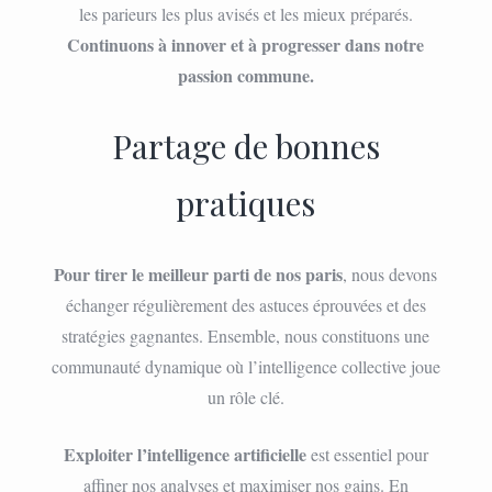
les parieurs les plus avisés et les mieux préparés.
Continuons à innover et à progresser dans notre
passion commune.
Partage de bonnes
pratiques
Pour tirer le meilleur parti de nos paris
, nous devons
échanger régulièrement des astuces éprouvées et des
stratégies gagnantes. Ensemble, nous constituons une
communauté dynamique où l’intelligence collective joue
un rôle clé.
Exploiter l’intelligence artificielle
est essentiel pour
affiner nos analyses et maximiser nos gains. En