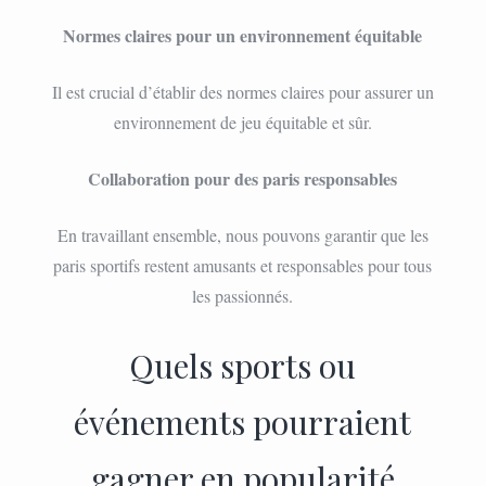
Normes claires pour un environnement équitable
Il est crucial d’établir des normes claires pour assurer un
environnement de jeu équitable et sûr.
Collaboration pour des paris responsables
En travaillant ensemble, nous pouvons garantir que les
paris sportifs restent amusants et responsables pour tous
les passionnés.
Quels sports ou
événements pourraient
gagner en popularité