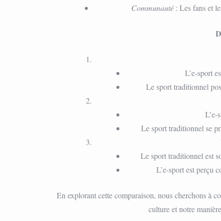
Communauté
: Les fans et 
D
L’e-sport e
Le sport traditionnel pos
L’e-s
Le sport traditionnel se 
Le sport traditionnel est s
L’e-sport est perçu 
En explorant cette comparaison, nous cherchons à c
culture et notre manièr