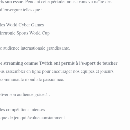
is son essor
. Pendant cette période, nous avons vu naître des
d’envergure telles que :
les World Cyber Games
lectronic Sports World Cup
e audience internationale grandissante.
s de streaming comme Twitch ont permis à l’e-sport de toucher
 rassembler en ligne pour encourager nos équipes et joueurs
ne communauté mondiale passionnée.
ptiver son audience grâce à :
des compétitions intenses
que de jeu qui évolue constamment