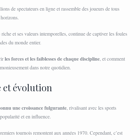
llions de spectateurs en ligne et rassemble des joueurs de tous
horizons.
e riche et ses valeurs intemporelles, continue de captiver les foules
ades du monde entier.
les forces et les faiblesses de chaque discipline
rir
, et comment
armonieusement dans notre quotidien.
 et évolution
 connu une croissance fulgurante
, rivalisant avec les sports
 popularité et en influence.
premiers tournois remontent aux années 1970. Cependant, c’est