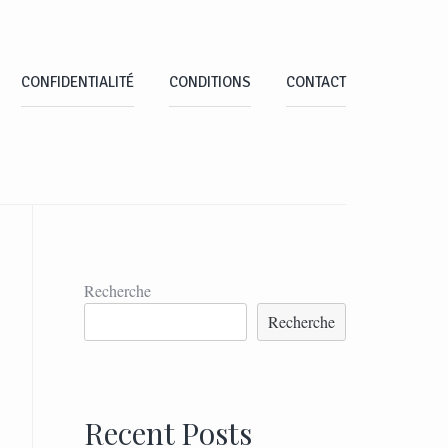
CONFIDENTIALITÉ
CONDITIONS
CONTACT
Recherche
Recherche
Recent Posts