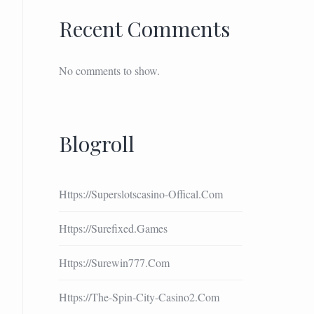
Recent Comments
No comments to show.
Blogroll
Https://superslotscasino-Offical.com
Https://surefixed.games
Https://surewin777.com
Https://the-Spin-City-Casino2.com